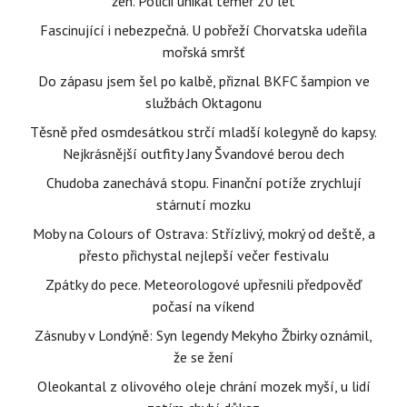
žen. Policii unikal téměř 20 let
Fascinující i nebezpečná. U pobřeží Chorvatska udeřila
mořská smršť
Do zápasu jsem šel po kalbě, přiznal BKFC šampion ve
službách Oktagonu
Těsně před osmdesátkou strčí mladší kolegyně do kapsy.
Nejkrásnější outfity Jany Švandové berou dech
Chudoba zanechává stopu. Finanční potíže zrychlují
stárnutí mozku
Moby na Colours of Ostrava: Střízlivý, mokrý od deště, a
přesto přichystal nejlepší večer festivalu
Zpátky do pece. Meteorologové upřesnili předpověď
počasí na víkend
Zásnuby v Londýně: Syn legendy Mekyho Žbirky oznámil,
že se žení
Oleokantal z olivového oleje chrání mozek myší, u lidí