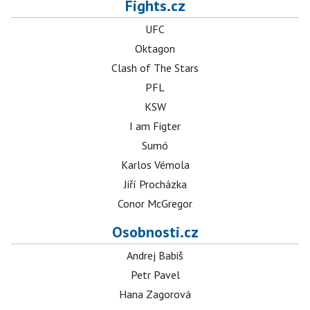
Fights.cz
UFC
Oktagon
Clash of The Stars
PFL
KSW
I am Figter
Sumó
Karlos Vémola
Jiří Procházka
Conor McGregor
Osobnosti.cz
Andrej Babiš
Petr Pavel
Hana Zagorová