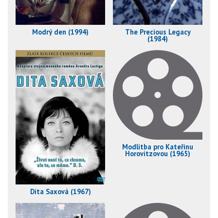
Modrý den (1994)
The Precious Legacy
(1984)
Modlitba pro Kateřinu
Horovitzovou (1965)
Dita Saxová (1967)