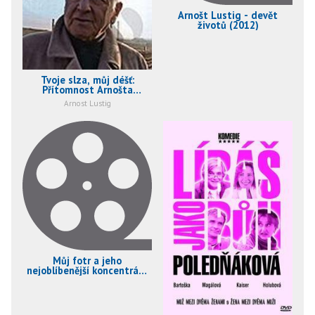
Arnošt Lustig - devět
životů (2012)
Tvoje slza, můj déšť:
Přítomnost Arnošta
Lustiga (2013)
Arnost Lustig
Můj fotr a jeho
nejoblíbenější koncentráky
(2010)