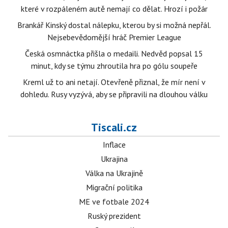
které v rozpáleném autě nemají co dělat. Hrozí i požár
Brankář Kinský dostal nálepku, kterou by si možná nepřál.
Nejsebevědomější hráč Premier League
Česká osmnáctka přišla o medaili. Nedvěd popsal 15
minut, kdy se týmu zhroutila hra po gólu soupeře
Kreml už to ani netají. Otevřeně přiznal, že mír není v
dohledu. Rusy vyzývá, aby se připravili na dlouhou válku
Tiscali.cz
Inflace
Ukrajina
Válka na Ukrajině
Migrační politika
ME ve fotbale 2024
Ruský prezident