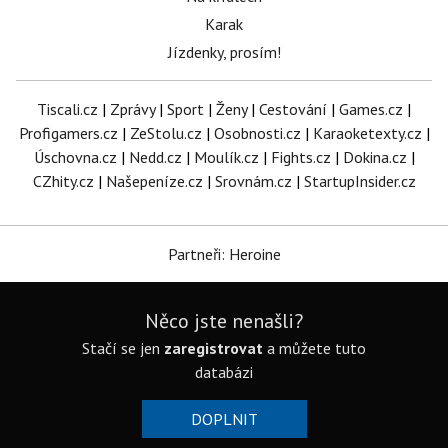
Karak
Jízdenky, prosím!
Tiscali.cz
|
Zprávy
|
Sport
|
Ženy
|
Cestování
|
Games.cz
|
Profigamers.cz
|
ZeStolu.cz
|
Osobnosti.cz
|
Karaoketexty.cz
|
Úschovna.cz
|
Nedd.cz
|
Moulík.cz
|
Fights.cz
|
Dokina.cz
|
CZhity.cz
|
Našepeníze.cz
|
Srovnám.cz
|
StartupInsider.cz
Partneři: Heroine
Něco jste nenašli?
Stačí se jen
zaregistrovat
a můžete tuto
databázi
DOPLNIT