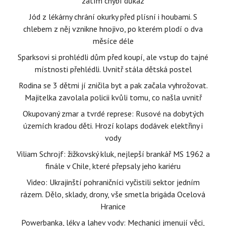
zatím chybí důkaz
Jód z lékárny chrání okurky před plísní i houbami. S
chlebem z něj vznikne hnojivo, po kterém plodí o dva
měsíce déle
Sparksovi si prohlédli dům před koupí, ale vstup do tajné
místnosti přehlédli. Uvnitř stála dětská postel
Rodina se 3 dětmi jí zničila byt a pak začala vyhrožovat.
Majitelka zavolala policii kvůli tomu, co našla uvnitř
Okupovaný zmar a tvrdé represe: Rusové na dobytých
územích kradou děti. Hrozí kolaps dodávek elektřiny i
vody
Viliam Schrojf: žižkovský kluk, nejlepší brankář MS 1962 a
finále v Chile, které přepsaly jeho kariéru
Video: Ukrajinští pohraničníci vyčistili sektor jedním
rázem. Dělo, sklady, drony, vše smetla brigáda Ocelová
Hranice
Powerbanka, léky a lahev vody: Mechanici jmenují věci,