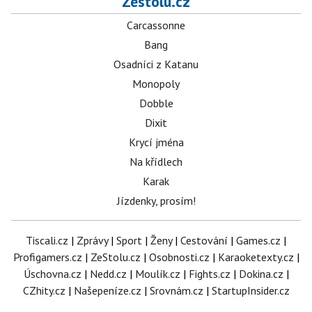
Zestolu.cz
Carcassonne
Bang
Osadníci z Katanu
Monopoly
Dobble
Dixit
Krycí jména
Na křídlech
Karak
Jízdenky, prosím!
Tiscali.cz
|
Zprávy
|
Sport
|
Ženy
|
Cestování
|
Games.cz
|
Profigamers.cz
|
ZeStolu.cz
|
Osobnosti.cz
|
Karaoketexty.cz
|
Úschovna.cz
|
Nedd.cz
|
Moulík.cz
|
Fights.cz
|
Dokina.cz
|
CZhity.cz
|
Našepeníze.cz
|
Srovnám.cz
|
StartupInsider.cz