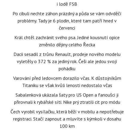
i lodě FSB
Po cibuli nechte záhon prázdný a půda se vám odvděčí
problémy. Tady je 6 plodin, které tam patří hned v
červenci
Král chtěl zachránit svého psa. Jediné kousnutí opice
změnilo dějiny celého Řecka
Dacii sesadil z trůnu Renault, prodeje nového modelu
vyletěly o 372 % za jediný rok. Češi ale jedou svojí
pohádku
Varování před ledovcem dorazilo včas. K důstojníkům
Titaniku se však kvůli lenosti nedostalo včas
Sabalenková ukázala šaty pro US Open a fanoušci ji
přirovnali k rybářské síti. Nike prý ztratili cit pro módu
Čech vyrobil vysílačku, která běží v mobilu a nepotřebuje
registraci. Stačí zapnout a mluvíte s kýmkoli v dosahu
100 km