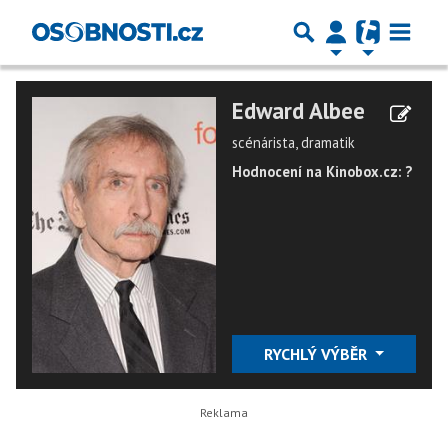
Edward Albee
scénárista, dramatik
Hodnocení na Kinobox.cz: ?
RYCHLÝ VÝBĚR