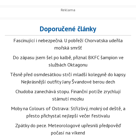
Doporučené články
Fascinující i nebezpečná. U pobřeží Chorvatska udeřila
mořská smršť
Do zápasu jsem šel po kalbě, přiznal BKFC šampion ve
službách Oktagonu
Těsně před osmdesátkou strčí mladší kolegyně do kapsy.
Nejkrásnější outfity Jany Švandové berou dech
Chudoba zanechává stopu. Finanční potíže zrychlují
stárnutí mozku
Moby na Colours of Ostrava: Střízlivý, mokrý od deště, a
přesto přichystal nejlepší večer festivalu
Zpátky do pece. Meteorologové upřesnili předpověď
počasí na víkend