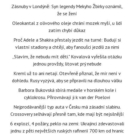
Zásnuby v Londýně: Syn legendy Mekyho Žbirky oznámil,
že se žení
Oleokantal z olivového oleje chrání mozek myší, u lidí
zatím chybí důkaz
Proč Adele a Shakira přestaly jezdit na turné: Budují si
vlastní stadiony a chtějí, aby fanoušci jezdili za nimi
„Slavím, že nebudu mít děti." Kovalová vyřešila otázku
jednou provždy, litovat prý nebude
Kreml už to ani netají. Otevřeně přiznal, že mír není v
dohledu. Rusy vyzývá, aby se připravili na dlouhou válku
Barbora Bukovská sbírá medaile v horském kole i
cyklokrosu. Přirovnávají ji k van der Poelovi
Nejprodávanější typ auta v Česku má zásadní slabinu.
Crossovery selhávají přesně tam, kde mají být nejsilnější
6 explozí, 4 požáry, peklo na zemi: Ukrajinci zdevastovali
jednu z pěti největších ruských rafinerií 700 km od hranic