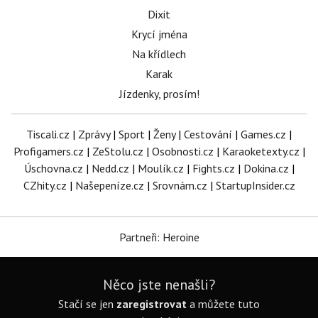
Dixit
Krycí jména
Na křídlech
Karak
Jízdenky, prosím!
Tiscali.cz
|
Zprávy
|
Sport
|
Ženy
|
Cestování
|
Games.cz
|
Profigamers.cz
|
ZeStolu.cz
|
Osobnosti.cz
|
Karaoketexty.cz
|
Úschovna.cz
|
Nedd.cz
|
Moulík.cz
|
Fights.cz
|
Dokina.cz
|
CZhity.cz
|
Našepeníze.cz
|
Srovnám.cz
|
StartupInsider.cz
Partneři: Heroine
Něco jste nenašli?
Stačí se jen
zaregistrovat
a můžete tuto