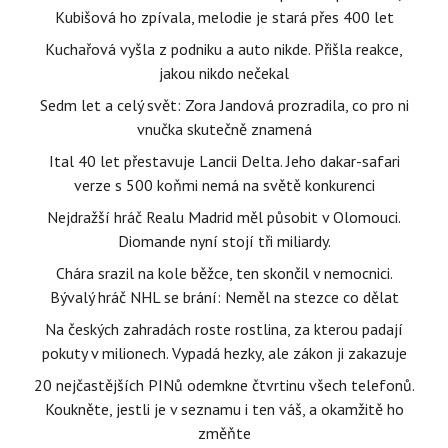
Kubišová ho zpívala, melodie je stará přes 400 let
Kuchařová vyšla z podniku a auto nikde. Přišla reakce,
jakou nikdo nečekal
Sedm let a celý svět: Zora Jandová prozradila, co pro ni
vnučka skutečně znamená
Ital 40 let přestavuje Lancii Delta. Jeho dakar-safari
verze s 500 koňmi nemá na světě konkurenci
Nejdražší hráč Realu Madrid měl působit v Olomouci.
Diomande nyní stojí tři miliardy.
Chára srazil na kole běžce, ten skončil v nemocnici.
Bývalý hráč NHL se brání: Neměl na stezce co dělat
Na českých zahradách roste rostlina, za kterou padají
pokuty v milionech. Vypadá hezky, ale zákon ji zakazuje
20 nejčastějších PINů odemkne čtvrtinu všech telefonů.
Koukněte, jestli je v seznamu i ten váš, a okamžitě ho
změňte