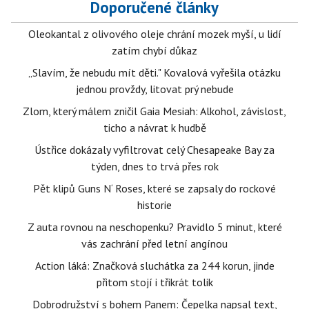
Doporučené články
Oleokantal z olivového oleje chrání mozek myší, u lidí
zatím chybí důkaz
„Slavím, že nebudu mít děti." Kovalová vyřešila otázku
jednou provždy, litovat prý nebude
Zlom, který málem zničil Gaia Mesiah: Alkohol, závislost,
ticho a návrat k hudbě
Ústřice dokázaly vyfiltrovat celý Chesapeake Bay za
týden, dnes to trvá přes rok
Pět klipů Guns N‘ Roses, které se zapsaly do rockové
historie
Z auta rovnou na neschopenku? Pravidlo 5 minut, které
vás zachrání před letní angínou
Action láká: Značková sluchátka za 244 korun, jinde
přitom stojí i třikrát tolik
Dobrodružství s bohem Panem: Čepelka napsal text,