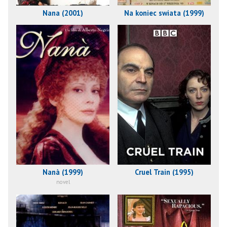
Nana (2001)
Na koniec swiata (1999)
Nanà (1999)
Cruel Train (1995)
novel