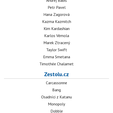
Andrej Babiš
Petr Pavel
Hana Zagorová
Kazma Kazmitch
Kim Kardashian
Karlos Vémola
Marek Ztracený
Taylor Swift
Emma Smetana
Timothée Chalamet
Zestolu.cz
Carcassonne
Bang
Osadníci z Katanu
Monopoly
Dobble