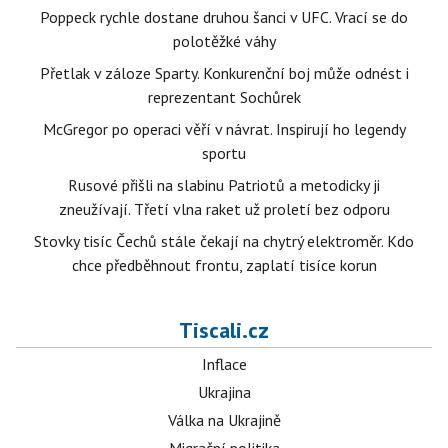
Poppeck rychle dostane druhou šanci v UFC. Vrací se do
polotěžké váhy
Přetlak v záloze Sparty. Konkurenční boj může odnést i
reprezentant Sochůrek
McGregor po operaci věří v návrat. Inspirují ho legendy
sportu
Rusové přišli na slabinu Patriotů a metodicky ji
zneužívají. Třetí vlna raket už proletí bez odporu
Stovky tisíc Čechů stále čekají na chytrý elektroměr. Kdo
chce předběhnout frontu, zaplatí tisíce korun
Tiscali.cz
Inflace
Ukrajina
Válka na Ukrajině