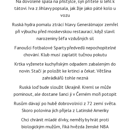
Na dovolené spala na přistýlce, syn přítele si lehl k
tátovi. Iva z Jihlavy popsala, jak žije jako páté kolo u
vozu
Ruská hydra pomalu ztrácí hlavy. Generálmajor zemřel
při výbuchu před moskevskou restaurací, když slavil
narozeniny šéfa vzdušných sil
Fanoušci fotbalové Sparty předvedli nepochopitelné
chování. Klub musí zaplatit tučnou pokutu
Krtka vyženete kuchyňským odpadem zabaleným do
novin. Stačí je položit ke krtinci a čekat. Většina
zahrádkářů tohle nezná
Ruská loď bude sloužit Ukrajině. Kreml se může
pominout, ale dostane šanci ji v Černém moři potopit
Rusům dávají po hubě dobrovolníci z 72 zemí světa.
Skoro polovina jich přijela z Latinské Ameriky
Chci chránit mladé dívky, neměly by hrát proti
biologickým mužům, říká hvězda ženské NBA