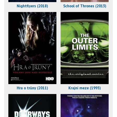
Nightflyers (2018)
School of Thrones (2013)
Hra o trůny (2011)
Krajní meze (1995)