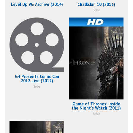
Level Up VG Archive (2014)
Chalkskin 10 (2013)
Sebe
G4 Presents Comic Con
2012 Live (2012)
Sebe
Game of Thrones: Inside
the Night's Watch (2011)
Sebe