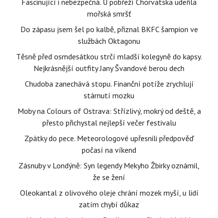
Fascinující i nebezpečná. U pobřeží Chorvatska udeřila
mořská smršť
Do zápasu jsem šel po kalbě, přiznal BKFC šampion ve
službách Oktagonu
Těsně před osmdesátkou strčí mladší kolegyně do kapsy.
Nejkrásnější outfity Jany Švandové berou dech
Chudoba zanechává stopu. Finanční potíže zrychlují
stárnutí mozku
Moby na Colours of Ostrava: Střízlivý, mokrý od deště, a
přesto přichystal nejlepší večer festivalu
Zpátky do pece. Meteorologové upřesnili předpověď
počasí na víkend
Zásnuby v Londýně: Syn legendy Mekyho Žbirky oznámil,
že se žení
Oleokantal z olivového oleje chrání mozek myší, u lidí
zatím chybí důkaz