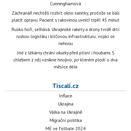
Cunninghamová
Záchranáři nechtěli rozbít okno sanitky, protože se báli
platit opravu. Pacient s rakovinou uvnitř trpěl 45 minut
Rusko hoří, selhává. Ukrajinské rakety a drony tvrdě drtí
ruskou logistiku i klíčovou infrastrukturu, vojáci se
nehnou
Jód z lékárny chrání okurky před plísní i houbami. S
chlebem z něj vznikne hnojivo, po kterém plodí o dva
měsíce déle
Tiscali.cz
Inflace
Ukrajina
Válka na Ukrajině
Migrační politika
ME ve fotbale 2024