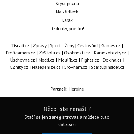
Krycí jména
Na křídlech
Karak
Jízdenky, prosím!
Tiscali.cz
|
Zprávy
|
Sport
|
Ženy
|
Cestování
|
Games.cz
|
Profigamers.cz
|
ZeStolu.cz
|
Osobnosti.cz
|
Karaoketexty.cz
|
Úschovna.cz
|
Nedd.cz
|
Moulík.cz
|
Fights.cz
|
Dokina.cz
|
CZhity.cz
|
Našepeníze.cz
|
Srovnám.cz
|
StartupInsider.cz
Partneři: Heroine
Něco jste nenašli?
Stačí se jen
zaregistrovat
a můžete tuto
databázi