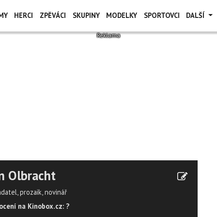
MY
HERCI
ZPĚVÁCI
SKUPINY
MODELKY
SPORTOVCI
DALŠÍ
n Olbracht
datel, prozaik, novinář
cení na Kinobox.cz: ?