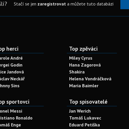
li?
Stačí se jen
zaregistrovat
a můžete tuto databázi
op herci
Top zpěváci
arole André
Miley Cyrus
ergei Godin
Hana Zagorová
lice Jandová
Shakira
áclav Neckář
Helena Vondráčková
ohnny Sins
Maria Baimler
op sportovci
Top spisovatelé
ionel Messi
Jan Werich
ristiano Ronaldo
Tomáš Lukavec
omáš Enge
Eduard Petiška