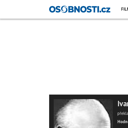
FIL
Iva
překla
Hodno