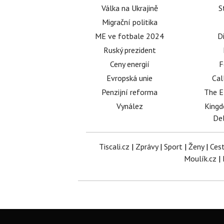
Válka na Ukrajině
S
Migrační politika
ME ve fotbale 2024
D
Ruský prezident
Ceny energií
F
Evropská unie
Cal
Penzijní reforma
The E
Vynález
King
Del
Tiscali.cz
|
Zprávy
|
Sport
|
Ženy
|
Ces
Moulík.cz
|