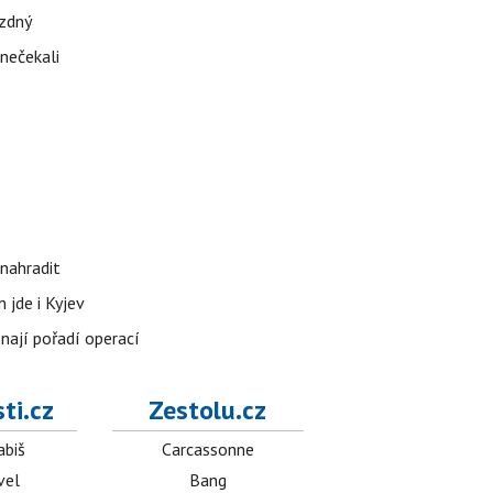
ázdný
 nečekali
nahradit
 jde i Kyjev
znají pořadí operací
ti.cz
Zestolu.cz
abiš
Carcassonne
vel
Bang