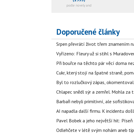
podle novely and
Doporučené články
Srpen převrátí život třem znamením na
Vyřízeno: Fleury už si stihl s Murado
Při bouřce na těchto pár věcí doma ne
Cukr, který stojí na špatné straně, pom
Byl to rozlučkový zápas, okomentova
Chlapec snědl sýr a zemřel. Mohla za t
Barbaři nebyli primitivní, ale sofistikov
AI napadla další firmu. K incidentu doš
Pavel Bobek a jeho největší hit: Pís
Odlehčete v létě svým nohám aneb tip