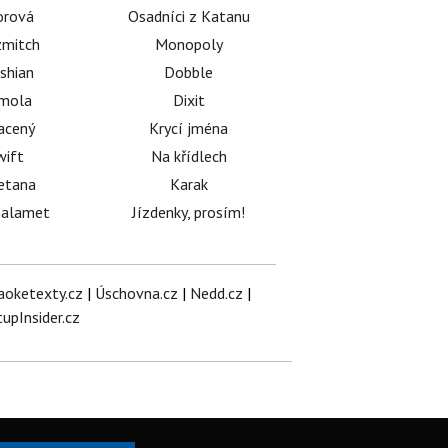
orová
Osadníci z Katanu
mitch
Monopoly
shian
Dobble
émola
Dixit
acený
Krycí jména
wift
Na křídlech
etana
Karak
halamet
Jízdenky, prosím!
aoketexty.cz
|
Úschovna.cz
|
Nedd.cz
|
tupInsider.cz