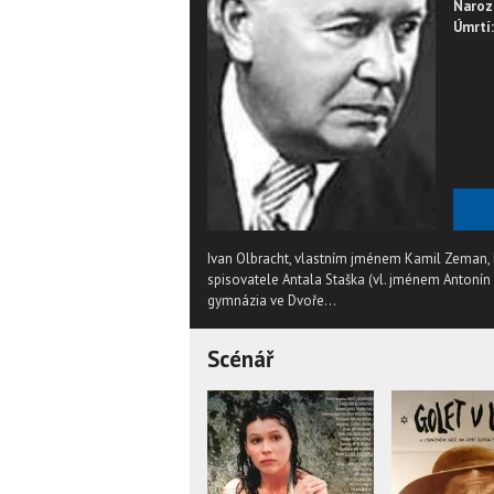
Naroz
Úmrtí:
Ivan Olbracht, vlastním jménem Kamil Zeman, by
spisovatele Antala Staška (vl. jménem Antoní
gymnázia ve Dvoře...
Scénář