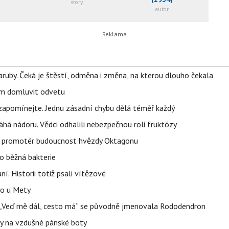
story
autor
ruby. Čeká je štěstí, odměna i změna, na kterou dlouho čekala
vem domluvit odvetu
zapomínejte. Jednu zásadní chybu dělá téměř každý
áhá nádoru. Vědci odhalili nebezpečnou roli fruktózy
l promotér budoucnost hvězdy Oktagonu
o běžná bakterie
aní. Historii totiž psali vítězové
lo u Mety
eň „Veď mě dál, cesto má“ se původně jmenovala Rododendron
y na vzdušné pánské boty