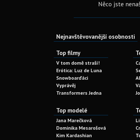
Něco jste nenaš
Nejnavštěvovanější osobnosti
Top filmy
T
V tom domě straší!
C
Erótica: Luz de Luna
S
Snowboarďáci
A
Vyprávěj
V
Transformers Jedna
J
Top modelé
T
Jana Marečková
L
Dominika Mesarošová
C
Kim Kardashian
T