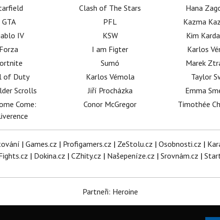
tarfield
Clash of The Stars
Hana Zag
GTA
PFL
Kazma Kaz
iablo IV
KSW
Kim Karda
Forza
I am Figter
Karlos V
ortnite
Sumó
Marek Ztr
l of Duty
Karlos Vémola
Taylor S
lder Scrolls
Jiří Procházka
Emma Sm
dome Come:
Conor McGregor
Timothée C
iverence
tování
|
Games.cz
|
Profigamers.cz
|
ZeStolu.cz
|
Osobnosti.cz
|
Kar
Fights.cz
|
Dokina.cz
|
CZhity.cz
|
Našepeníze.cz
|
Srovnám.cz
|
Star
Partneři: Heroine