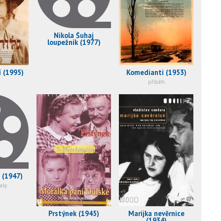
Nikola Šuhaj
loupežník (1977)
í (1995)
Komedianti (1953)
příběh
 (1947)
ely
Prstýnek (1945)
Marijka nevěrnice
(1934)