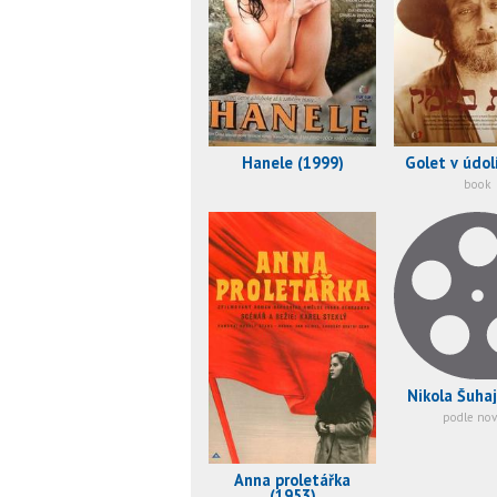
Hanele (1999)
Golet v údol
book
Nikola Šuhaj
podle nov
Anna proletářka
(1953)