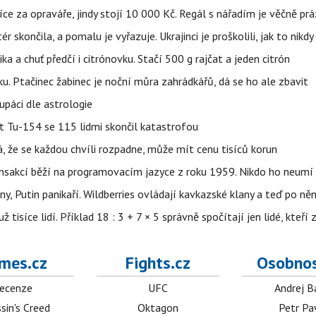
íce za opraváře, jindy stojí 10 000 Kč. Regál s nářadím je věčně pr
ér skončila, a pomalu je vyřazuje. Ukrajinci je proškolili, jak to nikdy
ika a chuť předčí i citrónovku. Stačí 500 g rajčat a jeden citrón
ku. Ptačinec žabinec je noční můra zahrádkářů, dá se ho ale zbavit
upáci dle astrologie
et Tu-154 se 115 lidmi skončil katastrofou
á, že se každou chvíli rozpadne, může mít cenu tisíců korun
nsakcí běží na programovacím jazyce z roku 1959. Nikdo ho neumí 
ny, Putin panikaří. Wildberries ovládají kavkazské klany a teď po něm
isíce lidí. Příklad 18 : 3 + 7 × 5 správně spočítají jen lidé, kteří 
mes.cz
Fights.cz
Osobnos
ecenze
UFC
Andrej B
sin's Creed
Oktagon
Petr Pa