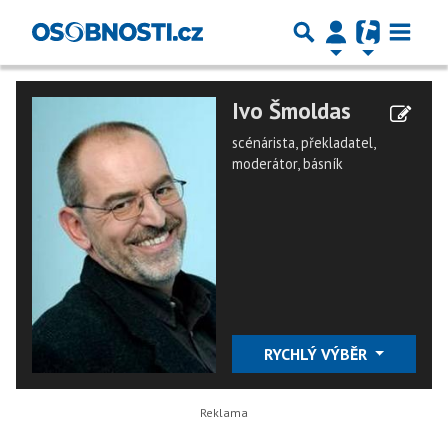
Ivo Šmoldas
scénárista, překladatel,
moderátor, básník
RYCHLÝ VÝBĚR