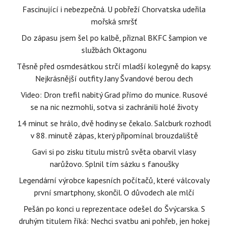
Fascinující i nebezpečná. U pobřeží Chorvatska udeřila
mořská smršť
Do zápasu jsem šel po kalbě, přiznal BKFC šampion ve
službách Oktagonu
Těsně před osmdesátkou strčí mladší kolegyně do kapsy.
Nejkrásnější outfity Jany Švandové berou dech
Video: Dron trefil nabitý Grad přímo do munice. Rusové
se na nic nezmohli, sotva si zachránili holé životy
14 minut se hrálo, dvě hodiny se čekalo. Salcburk rozhodl
v 88. minutě zápas, který připomínal brouzdaliště
Gavi si po zisku titulu mistrů světa obarvil vlasy
narůžovo. Splnil tím sázku s fanoušky
Legendární výrobce kapesních počítačů, které válcovaly
první smartphony, skončil. O důvodech ale mlčí
Pešán po konci u reprezentace odešel do Švýcarska. S
druhým titulem říká: Nechci svatbu ani pohřeb, jen hokej