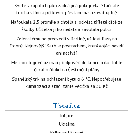
Kvete v kupolích jako žádná jiná pokojovka. Stačí ale
trocha stínu a pětkovec přestane nasazovat úplně
Nafoukala 2,5 promile a chtěla si odvést tříleté dítě ze
školky. Učitelka jí ho nedala a zavolala policii
Zelenskému ho předvedli v Berlíně, už loví Rusy na
frontě. Nejnovější Seth je postrachem, který vojáci nevidí
ani neslyší
Meteorologové už mají předpověď do konce roku. Tohle
čekal málokdo a Češi mění plány
Španělský trik na ochlazení bytu o 6 °C. Nepotřebujete
klimatizaci a stačí tahle věcička za 30 Kč
Tiscali.cz
Inflace
Ukrajina
Válka na Ukrajině