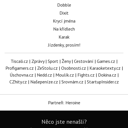
Dobble
Dixit
Krycí jména
Na křídlech
Karak
Jízdenky, prosím!
Tiscali.cz
|
Zprávy
|
Sport
|
Ženy
|
Cestování
|
Games.cz
|
Profigamers.cz
|
ZeStolu.cz
|
Osobnosti.cz
|
Karaoketexty.cz
|
Úschovna.cz
|
Nedd.cz
|
Moulík.cz
|
Fights.cz
|
Dokina.cz
|
CZhity.cz
|
Našepeníze.cz
|
Srovnám.cz
|
StartupInsider.cz
Partneři: Heroine
Něco jste nenašli?