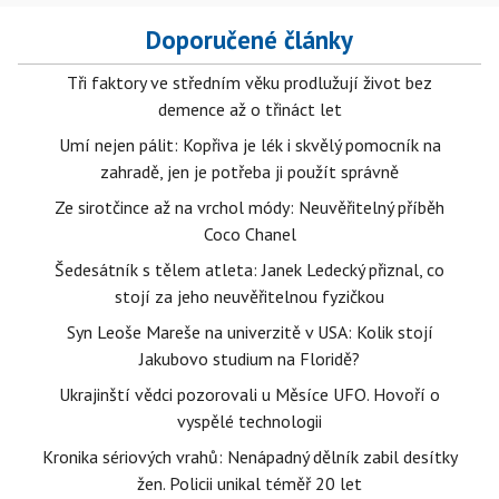
Doporučené články
Tři faktory ve středním věku prodlužují život bez
demence až o třináct let
Umí nejen pálit: Kopřiva je lék i skvělý pomocník na
zahradě, jen je potřeba ji použít správně
Ze sirotčince až na vrchol módy: Neuvěřitelný příběh
Coco Chanel
Šedesátník s tělem atleta: Janek Ledecký přiznal, co
stojí za jeho neuvěřitelnou fyzičkou
Syn Leoše Mareše na univerzitě v USA: Kolik stojí
Jakubovo studium na Floridě?
Ukrajinští vědci pozorovali u Měsíce UFO. Hovoří o
vyspělé technologii
Kronika sériových vrahů: Nenápadný dělník zabil desítky
žen. Policii unikal téměř 20 let