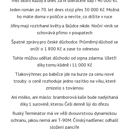
měl skoro každý a dnes za ni sběratelé dají i 40 000 Kč
Jeden román ze 70. let dnes stojí přes 30 000 Kč. Možná
ho máte doma v poličce a nevíte, co držíte v ruce
Jiřiny mají roztrhané květy a škůdce nikde. Noční viník se
schovává přímo v poupatech
Špatné zprávy pro české důchodce. Průměrný důchod se
sníží o 1 800 Kč a zase to odnesou
Tohle můžou udělat důchodci od srpna zdarma. Ušetří
díky tomu klidně i 11 000 Kč
Tlakový hrnec po babičce jde na burze za cenu nové
trouby: o ceně rozhoduje jedno razítko na víku, které
zmizelo s továrnou
Ani mléko, ani máslo: bramborová kaše bude nadýchaná
díky 1 surovině, kterou Češi denně lijí do dřezu
Ruský Terminátor má ve věži dvouvrstvou dynamickou
ochranu, jakou nemá ani T-90M. Čínský nadšenec odhalil
složení pancíře