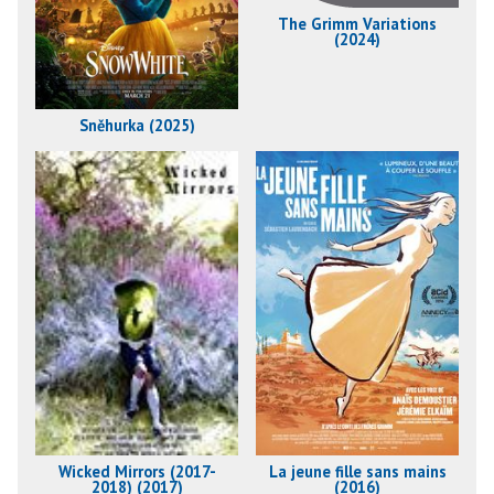
The Grimm Variations
(2024)
Sněhurka (2025)
Wicked Mirrors (2017-
La jeune fille sans mains
2018) (2017)
(2016)