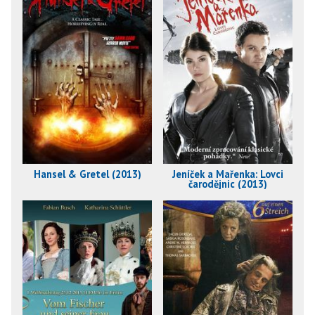
Hansel & Gretel (2013)
Jeníček a Mařenka: Lovci
čarodějnic (2013)