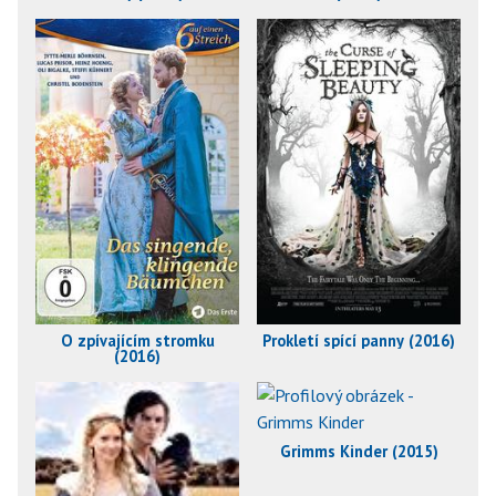
O zpívajícím stromku
Prokletí spící panny (2016)
(2016)
Grimms Kinder (2015)