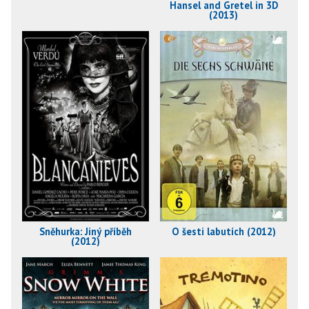
Hansel and Gretel in 3D
(2013)
Sněhurka: Jiný příběh
O šesti labutích (2012)
(2012)