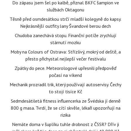
Do zápasu jsem šel po kalbě, přiznal BKFC šampion ve
službách Oktagonu
Těsně před osmdesátkou strčí mladší kolegyně do kapsy.
Nejkrásnější outfity Jany Švandové berou dech
Chudoba zanechává stopu. Finanční potíže zrychlují
stárnutí mozku
Moby na Colours of Ostrava: Střízlivý, mokrý od deště, a
přesto přichystal nejlepší večer festivalu
Zpátky do pece. Meteorologové upřesnili předpověď
počasí na víkend
Mechanik prozradil trik, který používají autoservisy. Čechy
to stojí tisíce Kč
Sedmdesátiletá fitness influencerka ze Švédska jí denně
800 g masa. Tvrdí, že se cítí skvěle, lékaři upozorňují na
rizika
Nemáte doma v šuplíku tuhle drobnost z ČSSR? Dřív ji