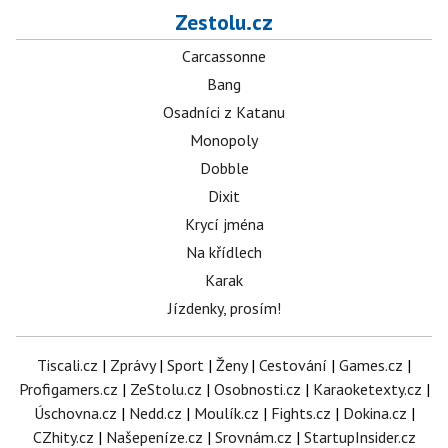
Zestolu.cz
Carcassonne
Bang
Osadníci z Katanu
Monopoly
Dobble
Dixit
Krycí jména
Na křídlech
Karak
Jízdenky, prosím!
Tiscali.cz
|
Zprávy
|
Sport
|
Ženy
|
Cestování
|
Games.cz
|
Profigamers.cz
|
ZeStolu.cz
|
Osobnosti.cz
|
Karaoketexty.cz
|
Úschovna.cz
|
Nedd.cz
|
Moulík.cz
|
Fights.cz
|
Dokina.cz
|
CZhity.cz
|
Našepeníze.cz
|
Srovnám.cz
|
StartupInsider.cz