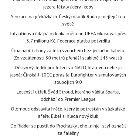
jezera létaly údery i kopy
Senzace na překážkách. Český mladík Rada je nejlepší na
světě
Infantinova údajná milenka měla od UEFA inkasovat přes
3,7 milionu Kč. Federace platbu potvrdila
Čína nabíjí drony za letu vzduchem bez jediného kabelu.
Ze vzdálenosti 30 metrů přenáší stabilně 143 wattů
Děsivý výsledek pro letectva NATO, královna nebe je
jasná: Čínská J-10CE porazila Eurofighter v simulovaných
soubojích 9:0
Letenští utřeli. Švéd Stroud, kterého vábila Sparta,
odchází do Premier League
Olomouc odstavila hráče, který je potrestán v sázkařské
aféře. Elbel si hledá nový klub
De Ridder se pustil do Procházky. Jeho „ninja“ styl označil
za falešný