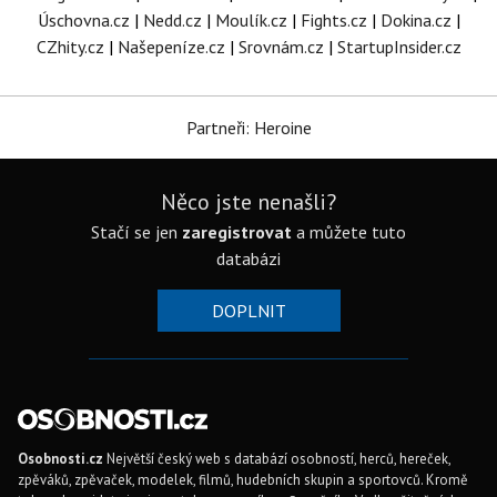
Úschovna.cz
|
Nedd.cz
|
Moulík.cz
|
Fights.cz
|
Dokina.cz
|
CZhity.cz
|
Našepeníze.cz
|
Srovnám.cz
|
StartupInsider.cz
Partneři: Heroine
Něco jste nenašli?
Stačí se jen
zaregistrovat
a můžete tuto
databázi
DOPLNIT
Osobnosti.cz
Největší český web s databází osobností, herců, hereček,
zpěváků, zpěvaček, modelek, filmů, hudebních skupin a sportovců. Kromě