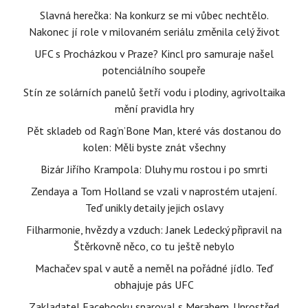
Slavná herečka: Na konkurz se mi vůbec nechtělo.
Nakonec jí role v milovaném seriálu změnila celý život
UFC s Procházkou v Praze? Kincl pro samuraje našel
potenciálního soupeře
Stín ze solárních panelů šetří vodu i plodiny, agrivoltaika
mění pravidla hry
Pět skladeb od Rag’n’Bone Man, které vás dostanou do
kolen: Měli byste znát všechny
Bizár Jiřího Krampola: Dluhy mu rostou i po smrti
Zendaya a Tom Holland se vzali v naprostém utajení.
Teď unikly detaily jejich oslavy
Filharmonie, hvězdy a vzduch: Janek Ledecký připravil na
Štěrkovně něco, co tu ještě nebylo
Machačev spal v autě a neměl na pořádné jídlo. Teď
obhajuje pás UFC
Zakladatel Facebooku sparoval s Merabem. Uprostřed