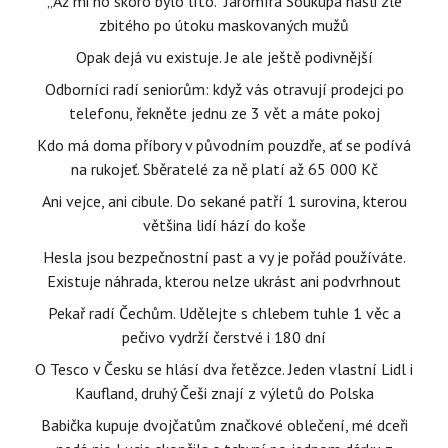
„Až mi ho skoro bylo líto." Jaromíra Soukupa našli zle
zbitého po útoku maskovaných mužů
Opak dejá vu existuje. Je ale ještě podivnější
Odborníci radí seniorům: když vás otravují prodejci po
telefonu, řekněte jednu ze 3 vět a máte pokoj
Kdo má doma příbory v původním pouzdře, ať se podívá
na rukojeť. Sběratelé za ně platí až 65 000 Kč
Ani vejce, ani cibule. Do sekané patří 1 surovina, kterou
většina lidí hází do koše
Hesla jsou bezpečnostní past a vy je pořád používáte.
Existuje náhrada, kterou nelze ukrást ani podvrhnout
Pekař radí Čechům. Udělejte s chlebem tuhle 1 věc a
pečivo vydrží čerstvé i 180 dní
O Tesco v Česku se hlásí dva řetězce. Jeden vlastní Lidl i
Kaufland, druhý Češi znají z výletů do Polska
Babička kupuje dvojčatům značkové oblečení, mé dceři