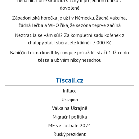
nedá nic. Lucie skončila s tchyní po jednom dárku z
dovolené
Západonilská horečka je už i v Německu. Žádná vakcína,
žádná léčba a WHO říká, že sezóna teprve začíná
Neztratila se vám sůl? Za kompletní sadu kořenek z
chalupy platí sběratelé klidně i 7 000 Kč
Babiččin trik na knedlíky funguje pokaždé: stačí 1 lžíce do
těsta a už vám nikdy nesednou
Tiscali.cz
Inflace
Ukrajina
Válka na Ukrajině
Migrační politika
ME ve fotbale 2024
Ruský prezident