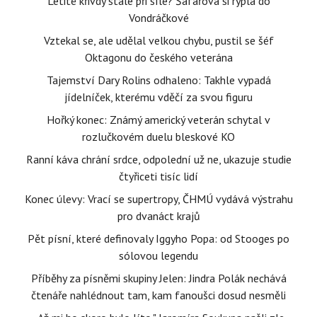
Letité křivdy stále při síle? Šafářová si rýpla do
Vondráčkové
Vztekal se, ale udělal velkou chybu, pustil se šéf
Oktagonu do českého veterána
Tajemství Dary Rolins odhaleno: Takhle vypadá
jídelníček, kterému vděčí za svou figuru
Hořký konec: Známý americký veterán schytal v
rozlučkovém duelu bleskové KO
Ranní káva chrání srdce, odpolední už ne, ukazuje studie
čtyřiceti tisíc lidí
Konec úlevy: Vrací se supertropy, ČHMÚ vydává výstrahu
pro dvanáct krajů
Pět písní, které definovaly Iggyho Popa: od Stooges po
sólovou legendu
Příběhy za písněmi skupiny Jelen: Jindra Polák nechává
čtenáře nahlédnout tam, kam fanoušci dosud nesměli