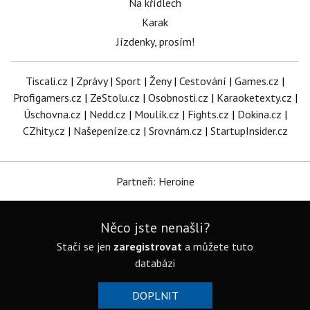
Na křídlech
Karak
Jízdenky, prosím!
Tiscali.cz
|
Zprávy
|
Sport
|
Ženy
|
Cestování
|
Games.cz
|
Profigamers.cz
|
ZeStolu.cz
|
Osobnosti.cz
|
Karaoketexty.cz
|
Úschovna.cz
|
Nedd.cz
|
Moulík.cz
|
Fights.cz
|
Dokina.cz
|
CZhity.cz
|
Našepeníze.cz
|
Srovnám.cz
|
StartupInsider.cz
Partneři: Heroine
Něco jste nenašli?
Stačí se jen
zaregistrovat
a můžete tuto
databázi
DOPLNIT