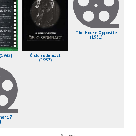
The House Opposite
(1931)
(1932)
Číslo sedmnáct
(1932)
er 17
)