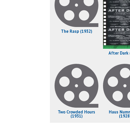
The Rasp (1932)
After Dark 
Two Crowded Hours
Haus Numm
(1931)
(1928