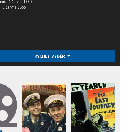
ení:
4. června 1883
6. června 1955
RYCHLÝ VÝBĚR
ll: