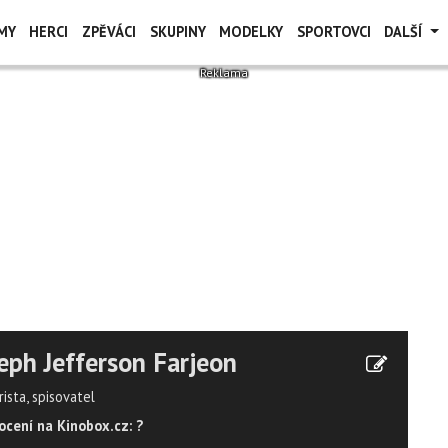
MY
HERCI
ZPĚVÁCI
SKUPINY
MODELKY
SPORTOVCI
DALŠÍ
eph Jefferson Farjeon
ista, spisovatel
cení na Kinobox.cz: ?