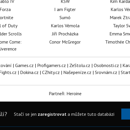
iablo IV
KSW
Kim Karda
Forza
I am Figter
Karlos V
ortnite
Sumó
Marek Ztr
l of Duty
Karlos Vémola
Taylor S
lder Scrolls
Jiří Procházka
Emma Sm
dome Come:
Conor McGregor
Timothée C
iverence
tování
|
Games.cz
|
Profigamers.cz
|
ZeStolu.cz
|
Osobnosti.cz
|
Kar
Fights.cz
|
Dokina.cz
|
CZhity.cz
|
Našepeníze.cz
|
Srovnám.cz
|
Star
Partneři: Heroine
li?
Stačí se jen
zaregistrovat
a můžete tuto databázi