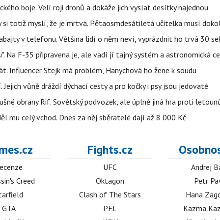
kého boje. Velí roji dronů a dokáže jich vyslat desítky najednou
y si totiž myslí, že je mrtvá. Pětaosmdesátiletá učitelka musí doko
abajty v telefonu. Většina lidí o něm neví, vyprázdnit ho trvá 30 s
". Na F-35 připravena je, ale vadí jí tajný systém a astronomická c
kát. Influencer Stejk má problém, Hanychová ho žene k soudu
 Jejich vůně dráždí dýchací cesty a pro kočky i psy jsou jedovaté
dušné obrany Rif. Sovětský podvozek, ale úplně jiná hra proti letou
ěl mu celý vchod. Dnes za něj sběratelé dají až 8 000 Kč
mes.cz
Fights.cz
Osobnos
ecenze
UFC
Andrej B
sin's Creed
Oktagon
Petr Pa
tarfield
Clash of The Stars
Hana Zag
GTA
PFL
Kazma Kaz