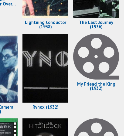
r Over
he Body
sturbed
)
Lightning Conductor
The Last Journey
(1938)
(1936)
My Friend the King
(1932)
Camera
Rynox (1932)
)