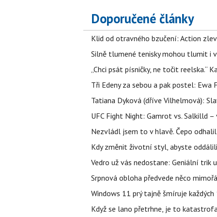
Doporučené články
Klid od otravného bzučení: Action zlev
Silně tlumené tenisky mohou tlumit i 
„Chci psát písničky, ne točit reelska.“ 
Tři Edeny za sebou a pak postel: Ewa 
Tatiana Dyková (dříve Vilhelmová): Slav
UFC Fight Night: Gamrot vs. Salkilld 
Nezvládl jsem to v hlavě. Čepo odhal
Kdy změnit životní styl, abyste oddáli
Vedro už vás nedostane: Geniální trik 
Srpnová obloha předvede něco mimořád
Windows 11 prý tajně šmíruje každých 1
Když se lano přetrhne, je to katastrofa