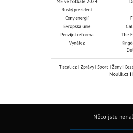
ME ve fotbale 2024
D
Ruský prezident
Ceny energií
F
Evropská unie
Cal
Penzijní reforma
The E
Vynález
King
Del
Tiscali.cz
|
Zprávy
|
Sport
|
Ženy
|
Ces
Moulík.cz
|
Něco jste nenaš