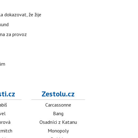
la dokazovat, že žije
ekund
ena za provoz
nům
ti.cz
Zestolu.cz
abiš
Carcassonne
vel
Bang
orová
Osadníci z Katanu
mitch
Monopoly