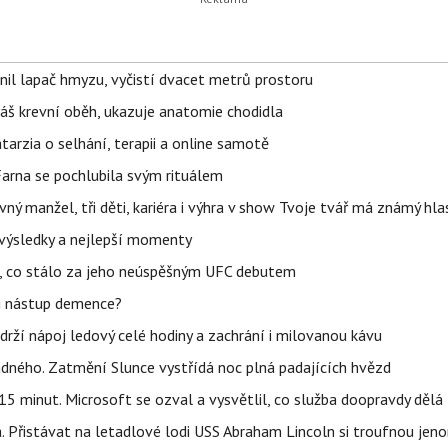
nil lapač hmyzu, vyčistí dvacet metrů prostoru
váš krevní oběh, ukazuje anatomie chodidla
Katarzia o selhání, terapii a online samotě
Farna se pochlubila svým rituálem
ný manžel, tři děti, kariéra i výhra v show Tvoje tvář má známý hla
– výsledky a nejlepší momenty
il, co stálo za jeho neúspěšným UFC debutem
li nástup demence?
udrží nápoj ledový celé hodiny a zachrání i milovanou kávu
ného. Zatmění Slunce vystřídá noc plná padajících hvězd
5 minut. Microsoft se ozval a vysvětlil, co služba doopravdy dělá
. Přistávat na letadlové lodi USS Abraham Lincoln si troufnou jenom