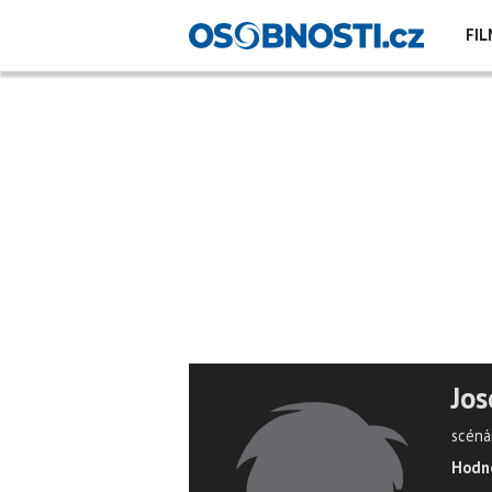
FIL
Jos
scénár
Hodno