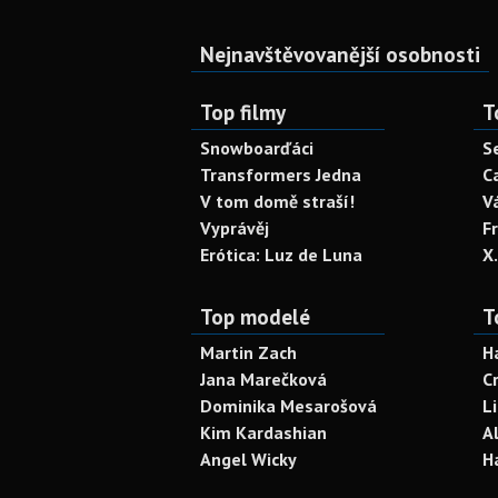
Nejnavštěvovanější osobnosti
Top filmy
T
Snowboarďáci
S
Transformers Jedna
C
V tom domě straší!
V
Vyprávěj
F
Erótica: Luz de Luna
X
Top modelé
T
Martin Zach
H
Jana Marečková
C
Dominika Mesarošová
L
Kim Kardashian
A
Angel Wicky
H