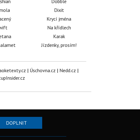
shian
Dobble
émola
Dixit
acený
Krycí jména
wift
Na křídlech
etana
Karak
halamet
Jízdenky, prosím!
aoketexty.cz
|
Úschovna.cz
|
Nedd.cz
|
tupInsider.cz
DOPLNIT