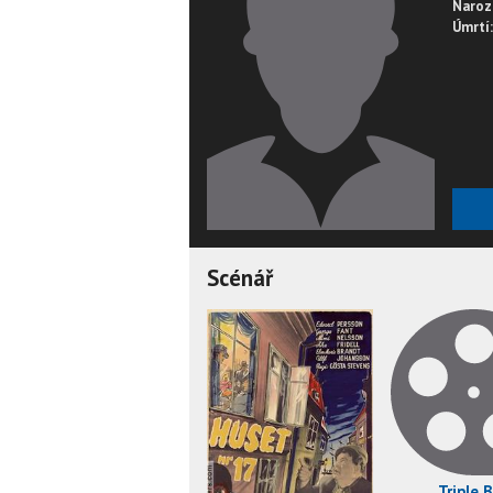
Naroz
Úmrtí:
Scénář
Triple Bi