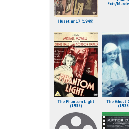
Exit/Murde
Draughts/T
Was Not Di
(1948
Huset nr 17 (1949)
The Phantom Light
The Ghost 
(1935)
(1933