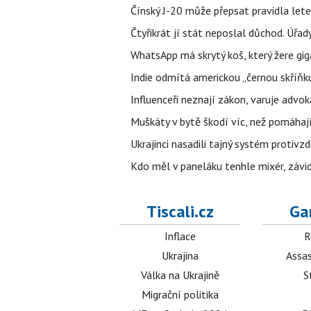
Čínský J-20 může přepsat pravidla letec
Čtyřikrát jí stát neposlal důchod. Úřad
WhatsApp má skrytý koš, který žere gig
Indie odmítá americkou „černou skříňku
Influenceři neznají zákon, varuje advo
Muškáty v bytě škodí víc, než pomáhají.
Ukrajinci nasadili tajný systém protivz
Kdo měl v paneláku tenhle mixér, závid
Tiscali.cz
Ga
Inflace
R
Ukrajina
Assas
Válka na Ukrajině
S
Migrační politika