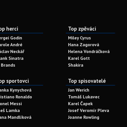
op herci
Top zpěváci
ergei Godin
Miley Cyrus
arole André
Hana Zagorová
áclav Neckář
Helena Vondráčková
rank Sinatra
Karel Gott
. Brands
Shakira
op sportovci
Top spisovatelé
anka Kynychová
Jan Werich
ristiano Ronaldo
Tomáš Lukavec
ionel Messi
Karel Čapek
leš Lamka
Josef Veromír Pleva
ana Mandlíková
Joanne Rowling