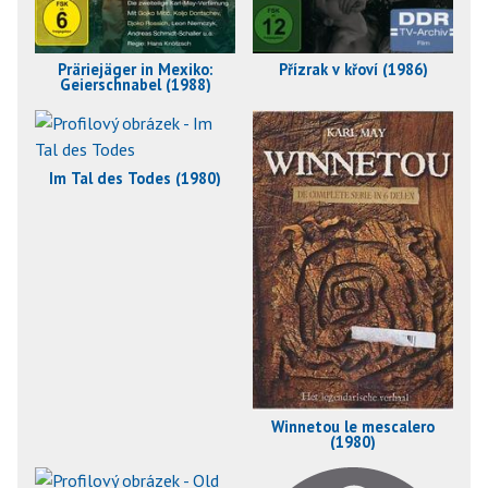
Präriejäger in Mexiko:
Přízrak v křoví (1986)
Geierschnabel (1988)
Im Tal des Todes (1980)
Winnetou le mescalero
(1980)