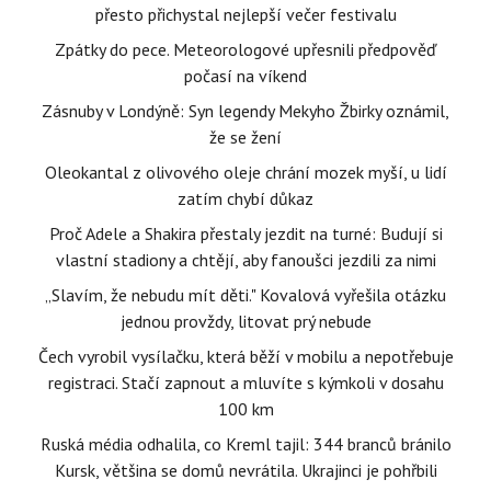
přesto přichystal nejlepší večer festivalu
Zpátky do pece. Meteorologové upřesnili předpověď
počasí na víkend
Zásnuby v Londýně: Syn legendy Mekyho Žbirky oznámil,
že se žení
Oleokantal z olivového oleje chrání mozek myší, u lidí
zatím chybí důkaz
Proč Adele a Shakira přestaly jezdit na turné: Budují si
vlastní stadiony a chtějí, aby fanoušci jezdili za nimi
„Slavím, že nebudu mít děti." Kovalová vyřešila otázku
jednou provždy, litovat prý nebude
Čech vyrobil vysílačku, která běží v mobilu a nepotřebuje
registraci. Stačí zapnout a mluvíte s kýmkoli v dosahu
100 km
Ruská média odhalila, co Kreml tajil: 344 branců bránilo
Kursk, většina se domů nevrátila. Ukrajinci je pohřbili