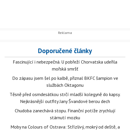
Doporučené články
Fascinující i nebezpečná. U pobřeží Chorvatska udeřila
mořská smršť
Do zápasu jsem šel po kalbě, přiznal BKFC šampion ve
službách Oktagonu
Těsně před osmdesátkou strčí mladší kolegyně do kapsy.
Nejkrásnější outfity Jany Švandové berou dech
Chudoba zanechává stopu. Finanční potíže zrychlují
stárnutí mozku
Moby na Colours of Ostrava: Střízlivý, mokrý od deště, a