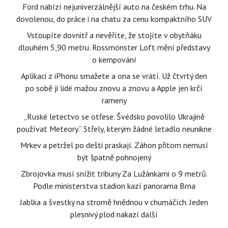
Ford nabízí nejuniverzálnější auto na českém trhu. Na
dovolenou, do práce i na chatu za cenu kompaktního SUV
Vstoupíte dovnitř a nevěříte, že stojíte v obytňáku
dlouhém 5,90 metru. Rossmönster Loft mění představy
o kempování
Aplikaci z iPhonu smažete a ona se vrátí. Už čtvrtý den
po sobě ji lidé mažou znovu a znovu a Apple jen krčí
rameny
„Ruské letectvo se otřese. Švédsko povolilo Ukrajině
používat Meteory.“ Střely, kterým žádné letadlo neunikne
Mrkev a petržel po dešti praskají. Záhon přitom nemusí
být špatně pohnojený
Zbrojovka musí snížit tribuny Za Lužánkami o 9 metrů.
Podle ministerstva stadion kazí panorama Brna
Jablka a švestky na stromě hnědnou v chumáčích. Jeden
plesnivý plod nakazí další