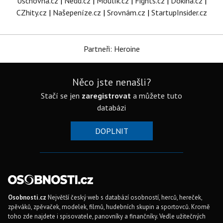
Úschovna.cz
|
Nedd.cz
|
Moulík.cz
|
Fights.cz
|
Dokina.cz
|
CZhity.cz
|
Našepeníze.cz
|
Srovnám.cz
|
StartupInsider.cz
Partneři: Heroine
Něco jste nenašli?
Stačí se jen
zaregistrovat
a můžete tuto
databázi
DOPLNIT
Osobnosti.cz
Největší český web s databází osobností, herců, hereček,
zpěváků, zpěvaček, modelek, filmů, hudebních skupin a sportovců. Kromě
toho zde najdete i spisovatele, panovníky a finančníky. Vedle užitečných