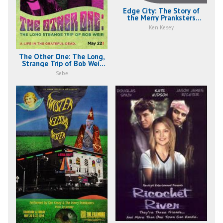
Edge City: The Story of
the Merry Pranksters
(2008)
Ken Kesey
The Other One: The Long,
Strange Trip of Bob Weir
(2014)
Sebe