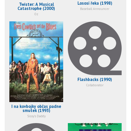
Lososí řeka (1998)
Twister: A Musical
Catastrophe (2000)
Baseball Announcer
Oz
Flashbacks (1990)
Collaborator
I na kovbojky občas padne
smutek (1993)
Sissy's Daddy