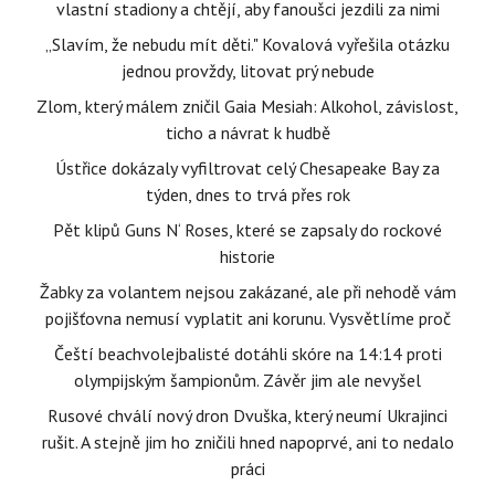
vlastní stadiony a chtějí, aby fanoušci jezdili za nimi
„Slavím, že nebudu mít děti." Kovalová vyřešila otázku
jednou provždy, litovat prý nebude
Zlom, který málem zničil Gaia Mesiah: Alkohol, závislost,
ticho a návrat k hudbě
Ústřice dokázaly vyfiltrovat celý Chesapeake Bay za
týden, dnes to trvá přes rok
Pět klipů Guns N‘ Roses, které se zapsaly do rockové
historie
Žabky za volantem nejsou zakázané, ale při nehodě vám
pojišťovna nemusí vyplatit ani korunu. Vysvětlíme proč
Čeští beachvolejbalisté dotáhli skóre na 14:14 proti
olympijským šampionům. Závěr jim ale nevyšel
Rusové chválí nový dron Dvuška, který neumí Ukrajinci
rušit. A stejně jim ho zničili hned napoprvé, ani to nedalo
práci