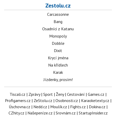
Zestolu.cz
Carcassonne
Bang
Osadníci z Katanu
Monopoly
Dobble
Dixit
Krycí jména
Na křídlech
Karak
Jízdenky, prosím!
Tiscali.cz
|
Zprávy
|
Sport
|
Ženy
|
Cestování
|
Games.cz
|
Profigamers.cz
|
ZeStolu.cz
|
Osobnosti.cz
|
Karaoketexty.cz
|
Úschovna.cz
|
Nedd.cz
|
Moulík.cz
|
Fights.cz
|
Dokina.cz
|
CZhity.cz
|
Našepeníze.cz
|
Srovnám.cz
|
StartupInsider.cz