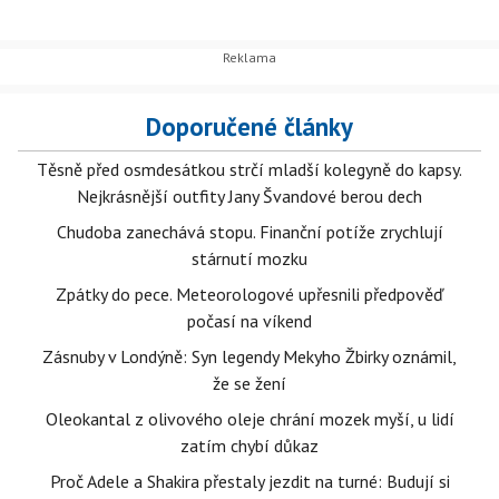
Doporučené články
Těsně před osmdesátkou strčí mladší kolegyně do kapsy.
Nejkrásnější outfity Jany Švandové berou dech
Chudoba zanechává stopu. Finanční potíže zrychlují
stárnutí mozku
Zpátky do pece. Meteorologové upřesnili předpověď
počasí na víkend
Zásnuby v Londýně: Syn legendy Mekyho Žbirky oznámil,
že se žení
Oleokantal z olivového oleje chrání mozek myší, u lidí
zatím chybí důkaz
Proč Adele a Shakira přestaly jezdit na turné: Budují si