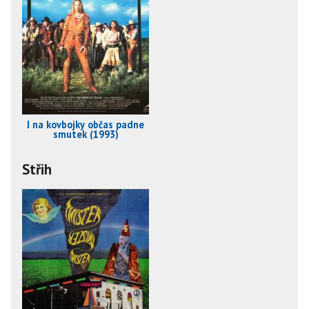
I na kovbojky občas padne
smutek (1993)
Střih