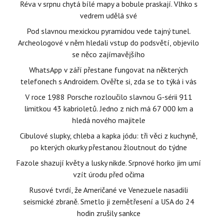
Réva v srpnu chytá bílé mapy a bobule praskají. Vlhko s
vedrem udělá své
Pod slavnou mexickou pyramidou vede tajný tunel.
Archeologové v něm hledali vstup do podsvětí, objevilo
se něco zajímavějšího
WhatsApp v září přestane fungovat na některých
telefonech s Androidem. Ověřte si, zda se to týká i vás
V roce 1988 Porsche rozloučilo slavnou G-sérii 911
limitkou 43 kabrioletů. Jedno z nich má 67 000 km a
hledá nového majitele
Cibulové slupky, chleba a kapka jódu: tři věci z kuchyně,
po kterých okurky přestanou žloutnout do týdne
Fazole shazují květy a lusky nikde. Srpnové horko jim umí
vzít úrodu před očima
Rusové tvrdí, že Američané ve Venezuele nasadili
seismické zbraně. Smetlo ji zemětřesení a USA do 24
hodin zrušily sankce