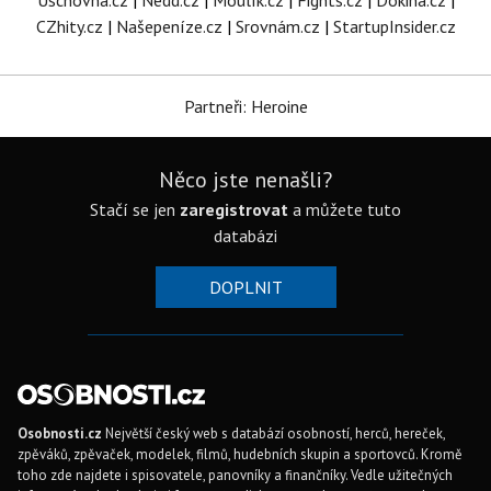
Úschovna.cz
|
Nedd.cz
|
Moulík.cz
|
Fights.cz
|
Dokina.cz
|
CZhity.cz
|
Našepeníze.cz
|
Srovnám.cz
|
StartupInsider.cz
Partneři: Heroine
Něco jste nenašli?
Stačí se jen
zaregistrovat
a můžete tuto
databázi
DOPLNIT
Osobnosti.cz
Největší český web s databází osobností, herců, hereček,
zpěváků, zpěvaček, modelek, filmů, hudebních skupin a sportovců. Kromě
toho zde najdete i spisovatele, panovníky a finančníky. Vedle užitečných