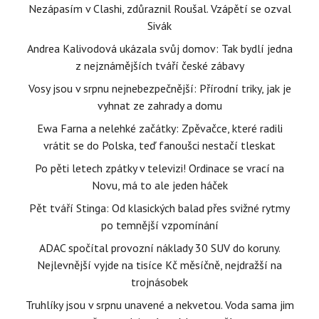
Nezápasím v Clashi, zdůraznil Roušal. Vzápětí se ozval
Sivák
Andrea Kalivodová ukázala svůj domov: Tak bydlí jedna
z nejznámějších tváří české zábavy
Vosy jsou v srpnu nejnebezpečnější: Přírodní triky, jak je
vyhnat ze zahrady a domu
Ewa Farna a nelehké začátky: Zpěvačce, které radili
vrátit se do Polska, teď fanoušci nestačí tleskat
Po pěti letech zpátky v televizi! Ordinace se vrací na
Novu, má to ale jeden háček
Pět tváří Stinga: Od klasických balad přes svižné rytmy
po temnější vzpomínání
ADAC spočítal provozní náklady 30 SUV do koruny.
Nejlevnější vyjde na tisíce Kč měsíčně, nejdražší na
trojnásobek
Truhlíky jsou v srpnu unavené a nekvetou. Voda sama jim