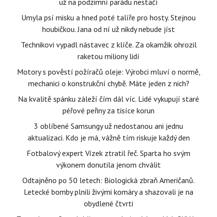
už na podzimní parádu nestačí
Umyla psí misku a hned poté talíře pro hosty. Stejnou
houbičkou. Jana od ní už nikdy nebude jíst
Technikovi vypadl nástavec z klíče. Za okamžik ohrozil
raketou miliony lidí
Motory s pověstí požíračů oleje: Výrobci mluví o normě,
mechanici o konstrukční chybě. Máte jeden z nich?
Na kvalitě spánku záleží čím dál víc. Lidé vykupují staré
péřové peřiny za tisíce korun
3 oblíbené Samsungy už nedostanou ani jednu
aktualizaci. Kdo je má, vážně tím riskuje každý den
Fotbalový expert Vízek ztratil řeč. Sparta ho svým
výkonem donutila jenom chválit
Odtajněno po 50 letech: Biologická zbraň Američanů.
Letecké bomby plnili živými komáry a shazovali je na
obydlené čtvrti