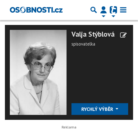
Valja Stýblová
spisovatelka
RYCHLÝ VÝBĚR